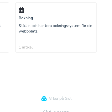
Bokning
t
Ställ in och hantera bokningssystem för din
webbplats.
1 artikel
Vi kör på Gist
Gå till byggaren