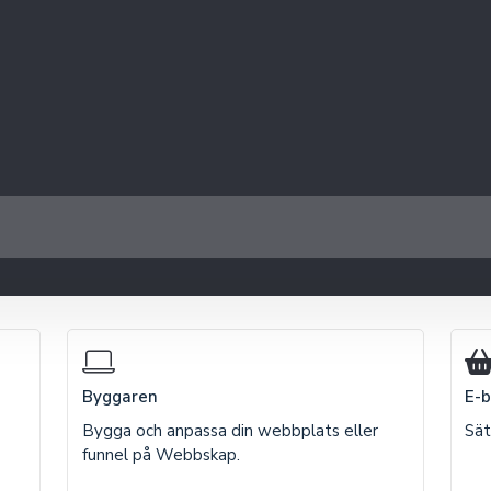
Byggaren
E-b
Bygga och anpassa din webbplats eller
Sät
funnel på Webbskap.