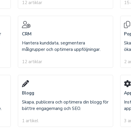
12 artiklar
15 
r
CRM
Po
h
Hantera kunddata, segmentera
Ska
målgrupper och optimera uppföljningar.
öka
12 artiklar
2 a
Blogg
App
Skapa, publicera och optimera din blogg för
Ins
.
bättre engagemang och SEO.
app
1 artikel
3 a